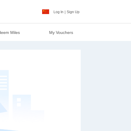
Log In
|
Sign Up
eem Miles
My Vouchers